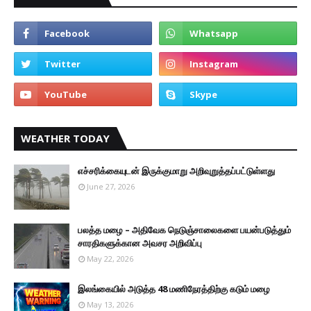
WEATHER TODAY
எச்சரிக்கையுடன் இருக்குமாறு அறிவுறுத்தப்பட்டுள்ளது
June 27, 2026
பலத்த மழை – அதிவேக நெடுஞ்சாலைகளை பயன்படுத்தும்
சாரதிகளுக்கான அவசர அறிவிப்பு
May 22, 2026
இலங்கையில் அடுத்த 48 மணிநேரத்திற்கு கடும் மழை
May 13, 2026